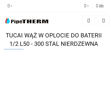
(
0
)
Zaloguj się
Zarejestruj się
Dodaj zgłoszenie
TUCAI WĄŻ W OPLOCIE DO BATERII
1/2 L50 - 300 STAL NIERDZEWNA