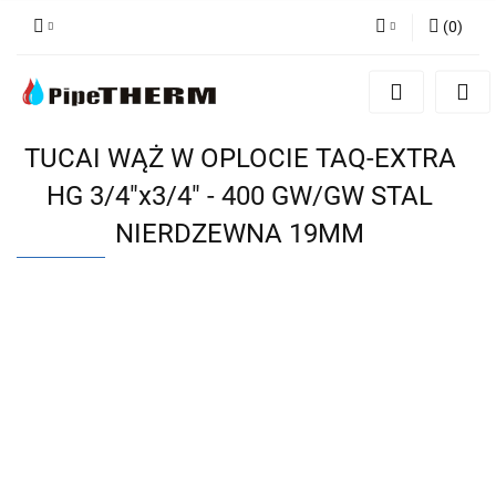
(
0
)
Zaloguj się
Zarejestruj się
Dodaj zgłoszenie
TUCAI WĄŻ W OPLOCIE TAQ-EXTRA
HG 3/4"x3/4" - 400 GW/GW STAL
NIERDZEWNA 19MM