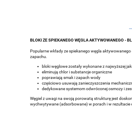
BLOKI ZE SPIEKANEGO WĘGLA AKTYWOWANEGO - BL
Popularne wkłady ze spiekanego węgla aktywowanego o 
zapachu.
bloki węglowe zostały wykonane z najwyższej ja
eliminują chlor i substancje organiczne
poprawiają smak i zapach wody
częściowo usuwają zanieczyszczenia mechanicz
dedykowane systemom odwróconej osmozy i 
Węgiel z uwagi na swoją porowatą strukturę jest dosk
wychwytywane (adsorbowane) w porach i w rezultacie