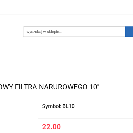
hnika Grzewcza
Technika Sanitarna
Technika Insta
ATNIE SZTUKI!
O nas
Kontakt
ika Sanitarna
Technika Instalacyjna
Narzędzia
WY FILTRA NARUROWEGO 10"
Symbol:
BL10
22.00