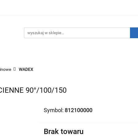
hnika Grzewcza
Technika Sanitarna
Technika Insta
ATNIE SZTUKI!
O nas
Kontakt
ika Sanitarna
Technika Instalacyjna
Narzędzia
inowe
WADEX
ENNE 90°/100/150
Symbol:
812100000
Brak towaru