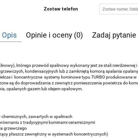
Zostaw telefon
Opis
Opinie i oceny (0)
Zadaj pytanie
owy), którego przewód spalinowy wykonany jest ze stali nierdzewnej i
ń grzewczych, kondensacyjnych lub z zamkniętą komorą spalania opala
zielcze i koncentryczne systemy kominowe typu TURBO produkowane w z
e są do doprowadzania z zewnątrz pomieszczenia powietrza do komory
nia, opalanych gazem lub olejem opałowym.
chemicznych, zawartych w spalinach
orównaniu z tradycyjnymi kominami ceramicznymi
ia grzewczego
czący płaszcz zewnętrzny w systemach koncentrycznych)