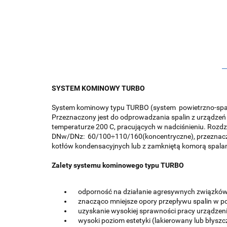
SYSTEM KOMINOWY TURBO
System kominowy typu TURBO (system powietrzno-spalin
Przeznaczony jest do odprowadzania spalin z urządze
temperaturze 200 C, pracujących w nadciśnieniu. Rozd
DNw/DNz: 60/100÷110/160(koncentryczne), przeznaczon
kotłów kondensacyjnych lub z zamkniętą komorą spala
Zalety systemu kominowego typu TURBO
odporność na działanie agresywnych związków 
znacząco mniejsze opory przepływu spalin w p
uzyskanie wysokiej sprawności pracy urządzen
wysoki poziom estetyki (lakierowany lub błysz