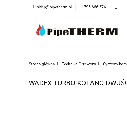
sklep@pipetherm.pl
795 666 676
Kategorie
Tec
Narzędzia
OST
Kategorie
Technika Grzewcza
Techn
Strona główna
Technika Grzewcza
Systemy kom
WADEX TURBO KOLANO DWUŚCI