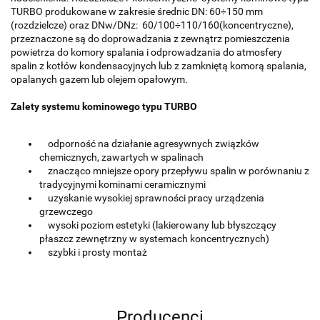
TURBO produkowane w zakresie średnic DN: 60÷150 mm
(rozdzielcze) oraz DNw/DNz: 60/100÷110/160(koncentryczne),
przeznaczone są do doprowadzania z zewnątrz pomieszczenia
powietrza do komory spalania i odprowadzania do atmosfery
spalin z kotłów kondensacyjnych lub z zamkniętą komorą spalania,
opalanych gazem lub olejem opałowym.
Zalety systemu kominowego typu TURBO
odporność na działanie agresywnych związków
chemicznych, zawartych w spalinach
znacząco mniejsze opory przepływu spalin w porównaniu z
tradycyjnymi kominami ceramicznymi
uzyskanie wysokiej sprawności pracy urządzenia
grzewczego
wysoki poziom estetyki (lakierowany lub błyszczący
płaszcz zewnętrzny w systemach koncentrycznych)
szybki i prosty montaż
Producenci