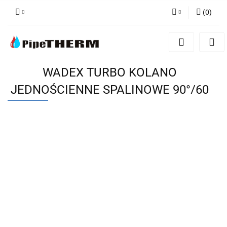
(
0
)
Zaloguj się
Zarejestruj się
Dodaj zgłoszenie
WADEX TURBO KOLANO
JEDNOŚCIENNE SPALINOWE 90°/60