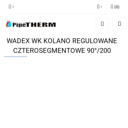
(
0
)
Zaloguj się
Zarejestruj się
Dodaj zgłoszenie
WADEX WK KOLANO REGULOWANE
CZTEROSEGMENTOWE 90°/200