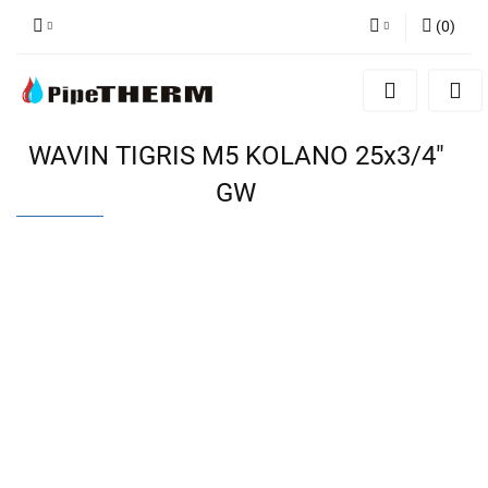
(
0
)
Zaloguj się
Zarejestruj się
Dodaj zgłoszenie
WAVIN TIGRIS M5 KOLANO 25x3/4"
GW