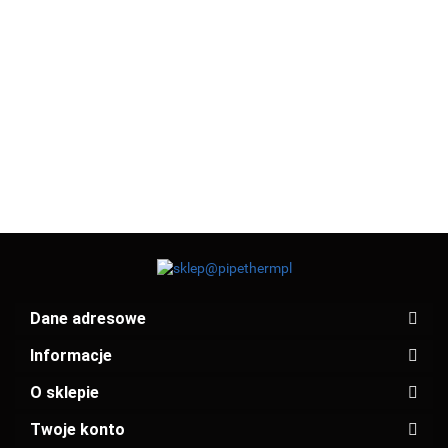
WAVIN
WAVIN
WAVIN
WAVIN
WAVIN
WAVIN
WAVIN
TIGRIS
TIGRIS
TIGRIS
TIGRIS
TIGRIS
TIGRIS
TIGRIS
M5
M5
M5
M5
M5
M5
M5
38.83
36.97
40.24
38.30
45.00
40.53
34.56
KOLANO
KOLANO
KOLANO
KOLANO
KOLANO
KOLANO
TRÓJNI
20x1/2"
20x1/2"
20x3/4"
20x3/4"
25x3/4"
20x1/2"
20x20x
GW
GZ
GW
GZ
GZ
GW
ŚCIENNE
Dane adresowe
Informacje
O sklepie
Twoje konto