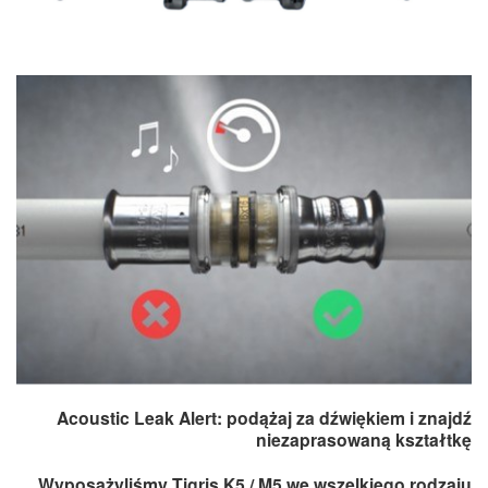
Acoustic Leak Alert: podążaj za dźwiękiem i znajdź
niezaprasowaną kształtkę
Wyposażyliśmy Tigris K5 / M5 we wszelkiego rodzaju