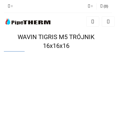
(
0
)
Zaloguj się
Zarejestruj się
Dodaj zgłoszenie
WAVIN TIGRIS M5 TRÓJNIK
16x16x16