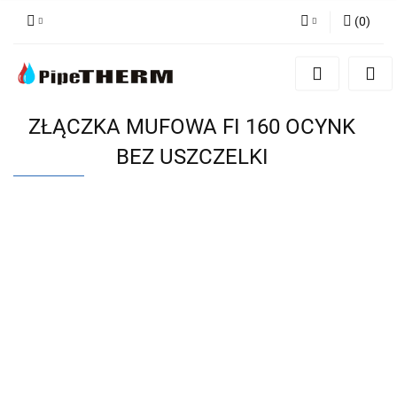
(
0
)
Zaloguj się
Zarejestruj się
Dodaj zgłoszenie
ZŁĄCZKA MUFOWA FI 160 OCYNK
BEZ USZCZELKI