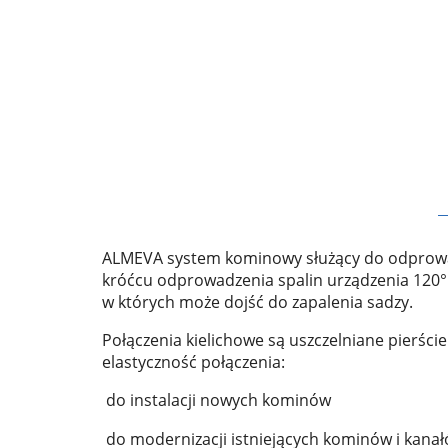
ALMEVA system kominowy służący do odprowad
króćcu odprowadzenia spalin urządzenia 120°C
w których może dojść do zapalenia sadzy.
Połączenia kielichowe są uszczelniane pierśc
elastyczność połączenia:
do instalacji nowych kominów
do modernizacji istniejących kominów i kan