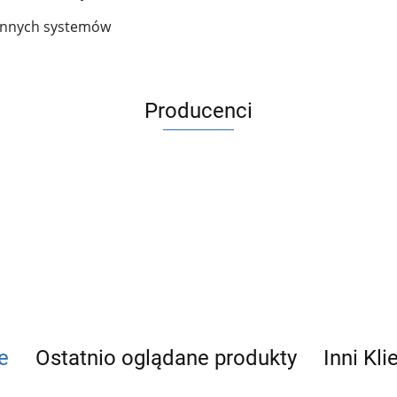
 innych systemów
Producenci
ACV
e
Ostatnio oglądane produkty
Inni Kli