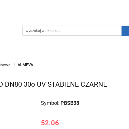
hnika Grzewcza
Technika Sanitarna
Technika Insta
ATNIE SZTUKI!
O nas
Kontakt
ika Sanitarna
Technika Instalacyjna
Narzędzia
inowe
ALMEVA
 DN80 30o UV STABILNE CZARNE
Symbol:
PBSB38
52.06