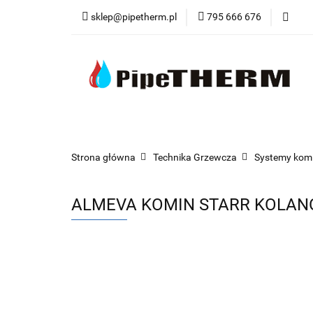
sklep@pipetherm.pl
795 666 676
Kategorie
Tec
Narzędzia
OST
Kategorie
Technika Grzewcza
Techn
Strona główna
Technika Grzewcza
Systemy kom
ALMEVA KOMIN STARR KOLANO