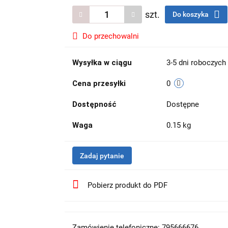
szt.
Do koszyka
Do przechowalni
Wysyłka w ciągu
3-5 dni roboczych
Cena przesyłki
0
Dostępność
Dostępne
Waga
0.15 kg
Zadaj pytanie
Pobierz produkt do PDF
Zamówienie telefoniczne: 795666676