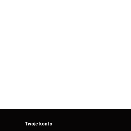
ALMEVA KOMIN
A KOMIN
ALMEVA KOMIN
LIK KOLANO
 RURA
STARR RURA
KONCENTRYCZNE
-1000 UV
DN80 L-1000 UV
120.44
42.61
PPH60/100
LNA
STABILNA
A
CZARNA
Twoje konto