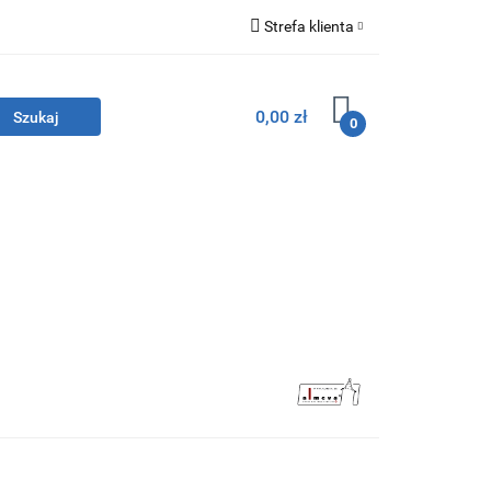
Strefa klienta
lacyjna
Zaloguj się
0,00 zł
Zarejestruj się
0
Dodaj zgłoszenie
OSTATNIE SZTUKI!
O nas
Kontakt