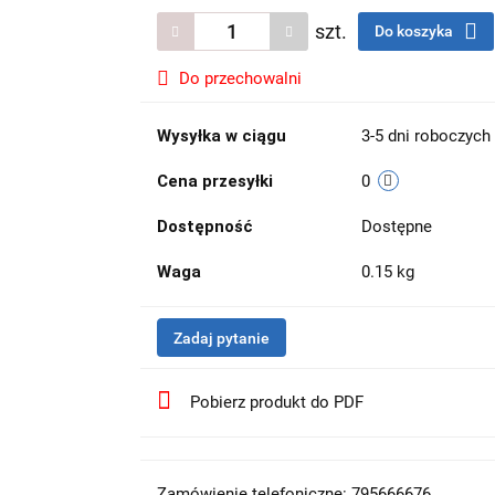
szt.
Do koszyka
Do przechowalni
Wysyłka w ciągu
3-5 dni roboczych
Cena przesyłki
0
Dostępność
Dostępne
Waga
0.15 kg
Zadaj pytanie
Pobierz produkt do PDF
Zamówienie telefoniczne: 795666676