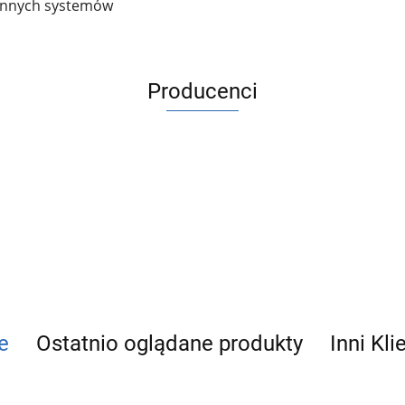
 innych systemów
Producenci
ACV
e
Ostatnio oglądane produkty
Inni Kli