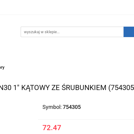
hnika Grzewcza
Technika Sanitarna
Technika Inst
TATNIE SZTUKI!
O nas
Kontakt
nika Sanitarna
Technika Instalacyjna
Narzędzia
ry
30 1" KĄTOWY ZE ŚRUBUNKIEM (754305
Symbol:
754305
72.47