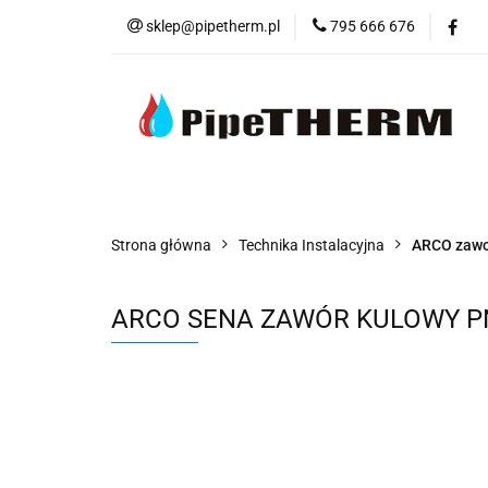
sklep@pipetherm.pl
795 666 676
Kategorie
Tec
Narzędzia
OS
Kategorie
Technika Grzewcza
Tech
Strona główna
Technika Instalacyjna
ARCO zawo
ARCO SENA ZAWÓR KULOWY PN