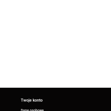
ARCO
Zawór
kulowy
61.00
WÓR
gazowy 1"
MINO-2000
NY
(P0104)
X1"X25
PORNY
ARCO ZAWÓR
PRZYŁĄCZENIOWY KĄTOWY
KULOWY COMB5MAC
66.13
1/2X3/8X3/4
PRALKA/BATERIA
ANTYKAMIENNY
(COMB5MAC)
Twoje konto
Dane osobowe