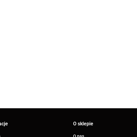
ARCO SENA
ZAWÓR
ARCO ZA
KULOWY PN30
KULOWY
 SENA ZAWÓR
ARCO SENA ZAWÓR
74.73
W/W 5/4" Z
CZERPAL
WY PN30 W/W
KULOWY PN30 W/W
52.27
DŹWIGNIĄ
JARDIN 1"
 SPUSTEM I
3/4" ZE SPUSTEM I
52.11
(750106)
MROZOOD
WIETRZNIKIEM
ODPOWIETRZNIKIEM
(00405)
05)
(752104)
acje
O sklepie
a
O nas