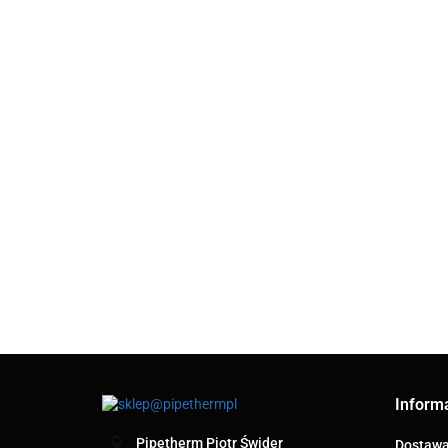
ARCO SENA
ARCO SENA
ARCO SENA
ZAWÓR
ZAWÓR
ZAWÓR
KULOWY
KULOWY
80.00
KULOWY
54.68
PN30 1" Z
69.82
ARCO
CZERPALNY
PN30 1" ZE
FILTREM
KULO
1"X5/4X25
ŚRUBUNKIEM
(752305)
1" ZE
(155105)
(754105)
80.23
ODPO
(7521
Inform
Pipetherm Piotr Świder
Dostaw