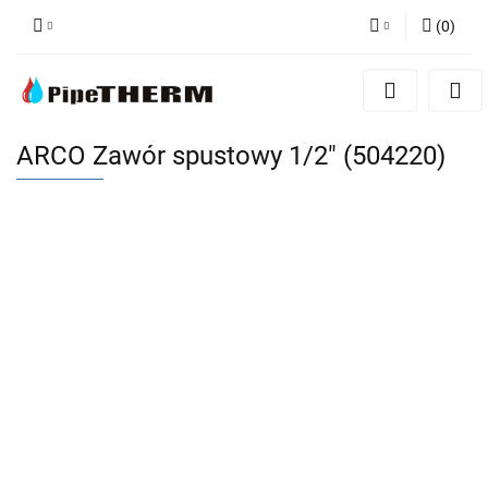
(
0
)
Zaloguj się
Zarejestruj się
Dodaj zgłoszenie
ARCO Zawór spustowy 1/2" (504220)