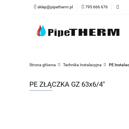
sklep@pipetherm.pl
795 666 676
Kategorie
Tec
Narzędzia
OST
Kategorie
Technika Grzewcza
Techn
Strona główna
Technika Instalacyjna
PE Instala
PE ZŁĄCZKA GZ 63x6/4"