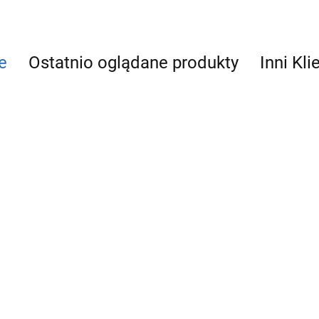
e
Ostatnio oglądane produkty
Inni Kli
PE KOREK
PE KOREK
50
63
PE TRÓJNIK
19.94
27.01
PE KOLANO GZ
40x40
W
63x2"
29.00
27.66