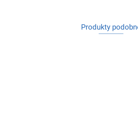
Produkty podobn
PE KOLANO 40
PE KOLANO 50
x40
x50
PE KOLANO G
19.38
30.17
50x6/4"
25.34