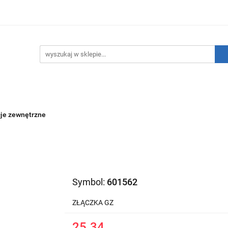
hnika Grzewcza
Technika Sanitarna
Technika Insta
ATNIE SZTUKI!
O nas
Kontakt
ika Sanitarna
Technika Instalacyjna
Narzędzia
cje zewnętrzne
Symbol:
601562
ZŁĄCZKA GZ
25.34