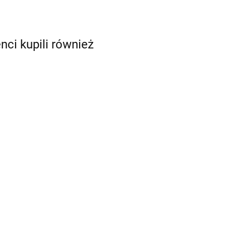
enci kupili również
PE TRÓJNIK GW
PE TRÓJNIK GZ
40x1"x40
40x5/4"x40
24.89
24.89