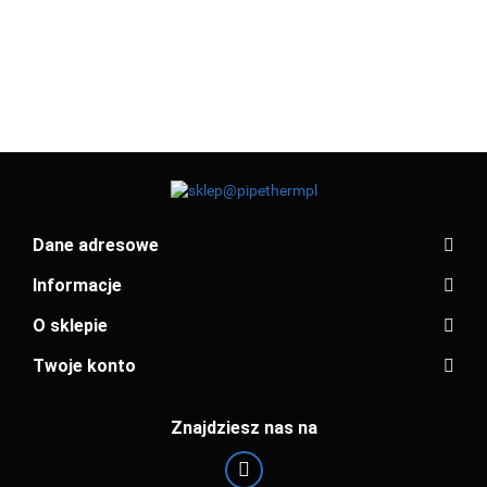
(K4563)
(K9075)
23.93
23.93
(KW3
20x1/2"x100
20x1/2"x150
(KPM2012)
(KPD2012)
Dane adresowe
Informacje
O sklepie
Twoje konto
Znajdziesz nas na