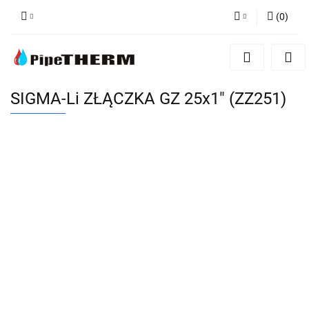
(
0
)
Zaloguj się
Zarejestruj się
Dodaj zgłoszenie
SIGMA-Li ZŁĄCZKA GZ 25x1" (ZZ251)