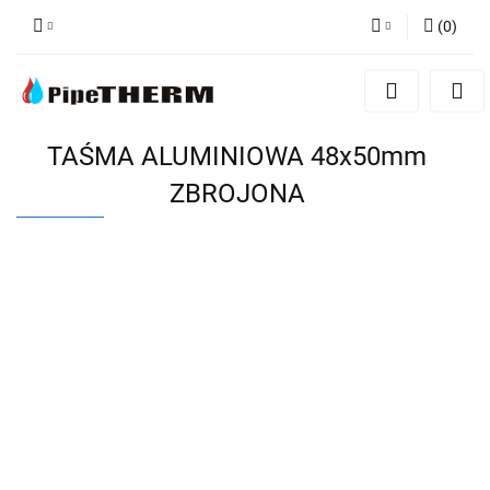
(
0
)
Zaloguj się
Zarejestruj się
Dodaj zgłoszenie
TAŚMA ALUMINIOWA 48x50mm
ZBROJONA