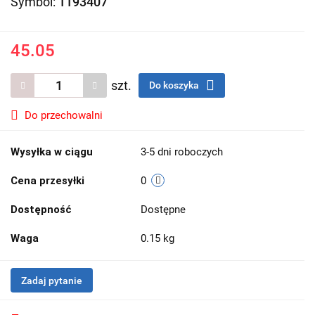
Symbol:
1193407
45.05
szt.
Do koszyka
Do przechowalni
Wysyłka w ciągu
3-5 dni roboczych
Cena przesyłki
0
Dostępność
Dostępne
Waga
0.15 kg
Zadaj pytanie