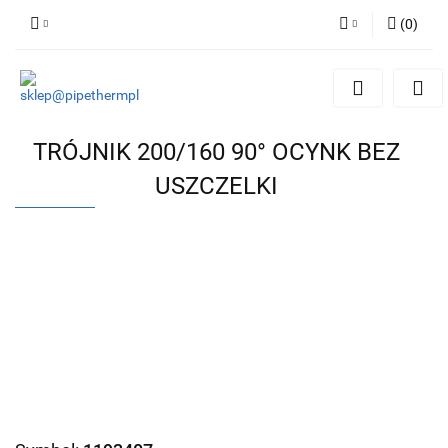
(
0
)
Zaloguj się
Zarejestruj się
Dodaj zgłoszenie
TRÓJNIK 200/160 90° OCYNK BEZ
USZCZELKI