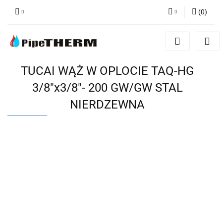
(
0
)
Zaloguj się
Zarejestruj się
Dodaj zgłoszenie
TUCAI WĄŻ W OPLOCIE TAQ-HG
3/8"x3/8"- 200 GW/GW STAL
NIERDZEWNA