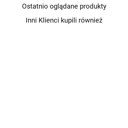
Ostatnio oglądane produkty
Inni Klienci kupili również
TUCAI WĄŻ W OPLOCIE DO
TUCAI WĄŻ W OPLOCIE DO
BATERII 1/2 L50 - 300 STAL
BATERII 1/2 L50 - 400 STAL